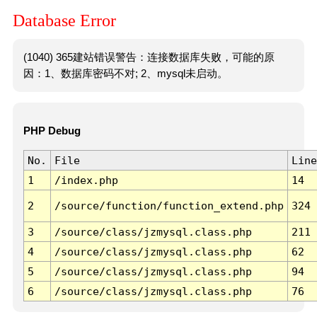
Database Error
(1040) 365建站错误警告：连接数据库失败，可能的原
因：1、数据库密码不对; 2、mysql未启动。
PHP Debug
No.
File
Line
1
/index.php
14
2
/source/function/function_extend.php
324
3
/source/class/jzmysql.class.php
211
4
/source/class/jzmysql.class.php
62
5
/source/class/jzmysql.class.php
94
6
/source/class/jzmysql.class.php
76