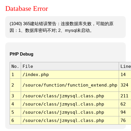
Database Error
(1040) 365建站错误警告：连接数据库失败，可能的原
因：1、数据库密码不对; 2、mysql未启动。
PHP Debug
No.
File
Line
1
/index.php
14
2
/source/function/function_extend.php
324
3
/source/class/jzmysql.class.php
211
4
/source/class/jzmysql.class.php
62
5
/source/class/jzmysql.class.php
94
6
/source/class/jzmysql.class.php
76