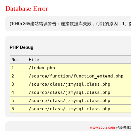
Database Error
(1040) 365建站错误警告：连接数据库失败，可能的原因：1、数
PHP Debug
No.
File
1
/index.php
2
/source/function/function_extend.php
3
/source/class/jzmysql.class.php
4
/source/class/jzmysql.class.php
5
/source/class/jzmysql.class.php
6
/source/class/jzmysql.class.php
www.365jz.com
已经将此