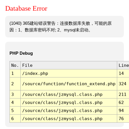
Database Error
(1040) 365建站错误警告：连接数据库失败，可能的原
因：1、数据库密码不对; 2、mysql未启动。
PHP Debug
No.
File
Line
1
/index.php
14
2
/source/function/function_extend.php
324
3
/source/class/jzmysql.class.php
211
4
/source/class/jzmysql.class.php
62
5
/source/class/jzmysql.class.php
94
6
/source/class/jzmysql.class.php
76