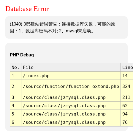
Database Error
(1040) 365建站错误警告：连接数据库失败，可能的原
因：1、数据库密码不对; 2、mysql未启动。
PHP Debug
No.
File
Line
1
/index.php
14
2
/source/function/function_extend.php
324
3
/source/class/jzmysql.class.php
211
4
/source/class/jzmysql.class.php
62
5
/source/class/jzmysql.class.php
94
6
/source/class/jzmysql.class.php
76