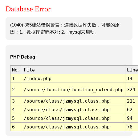
Database Error
(1040) 365建站错误警告：连接数据库失败，可能的原
因：1、数据库密码不对; 2、mysql未启动。
PHP Debug
No.
File
Line
1
/index.php
14
2
/source/function/function_extend.php
324
3
/source/class/jzmysql.class.php
211
4
/source/class/jzmysql.class.php
62
5
/source/class/jzmysql.class.php
94
6
/source/class/jzmysql.class.php
76